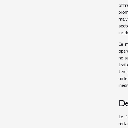
offr
prom
malv
sect
incid
Ce m
oper
ne su
trai
temp
un le
inédi
De
Le f
récl