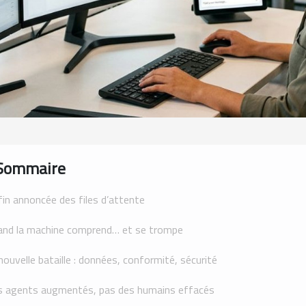
Sommaire
fin annoncée des files d’attente
nd la machine comprend… et se trompe
nouvelle bataille : données, conformité, sécurité
 agents augmentés, pas des humains effacés