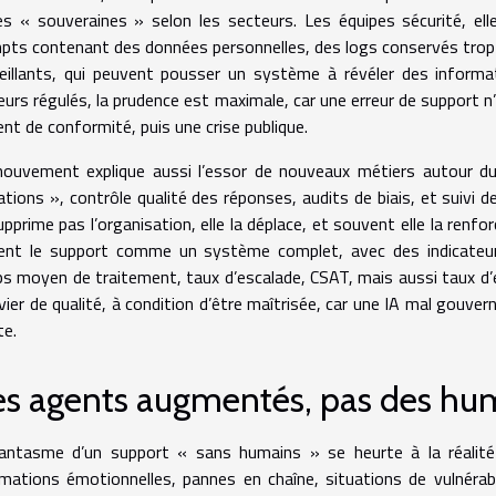
es « souveraines » selon les secteurs. Les équipes sécurité, ell
pts contenant des données personnelles, des logs conservés trop 
eillants, qui peuvent pousser un système à révéler des inform
eurs régulés, la prudence est maximale, car une erreur de support n’
ent de conformité, puis une crise publique.
ouvement explique aussi l’essor de nouveaux métiers autour du
ations », contrôle qualité des réponses, audits de biais, et suivi d
pprime pas l’organisation, elle la déplace, et souvent elle la renfo
tent le support comme un système complet, avec des indicateurs
s moyen de traitement, taux d’escalade, CSAT, mais aussi taux d’e
vier de qualité, à condition d’être maîtrisée, car une IA mal gouver
te.
s agents augmentés, pas des hum
antasme d’un support « sans humains » se heurte à la réalité
amations émotionnelles, pannes en chaîne, situations de vulnérabi