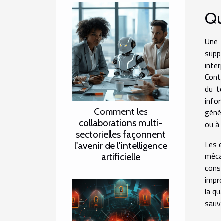
Qu
Une 
supp
inte
Cont
du t
info
Comment les
géné
collaborations multi-
ou à 
sectorielles façonnent
Les 
l'avenir de l'intelligence
méca
artificielle
cons
impr
la qu
sauvé