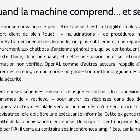
and la machine comprend… et s
réponse convaincante peut être fausse. C’est la fragilité la plus
ort client de plein fouet : « hallucinations » de procédures i
rprétation erronée d’une demande, ou, plus subtilement, une réponse 
rairement aux chatbots d’ancienne génération, qui se contentaient 
exte fluide, donc persuasif, et cette persuasion peut se retour
rmation non vérifiée. OpenAI, comme d’autres acteurs, rappelle d
rer des erreurs, ce qui impose un garde-fou méthodologique dès qu
la sécurité.
entreprises sérieuses réduisent ce risque en cadrant l’IA : connexio
nismes de « retrieval » pour ancrer les réponses dans des do
ignes strictes d’escalade vers un humain dès qu’un seuil d’incertitu
ovisatrice, elle doit être une exécutante informée. Cette exigence r
alité de la connaissance d’entreprise. Un support client qui peine d
 par l’IA; il verra au contraire ses incohérences amplifiées, car la mac