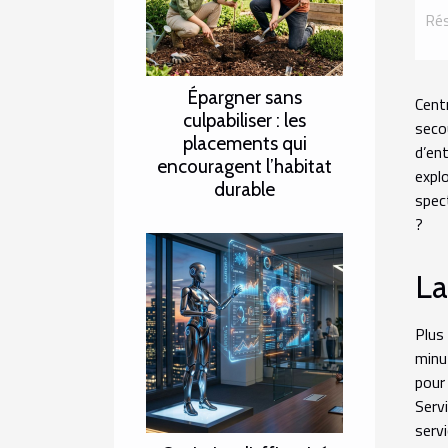
Rés
Épargner sans
Cent
culpabiliser : les
seco
placements qui
d’en
encouragent l’habitat
expl
durable
spec
?
La
Plus
minu
pour
Serv
serv