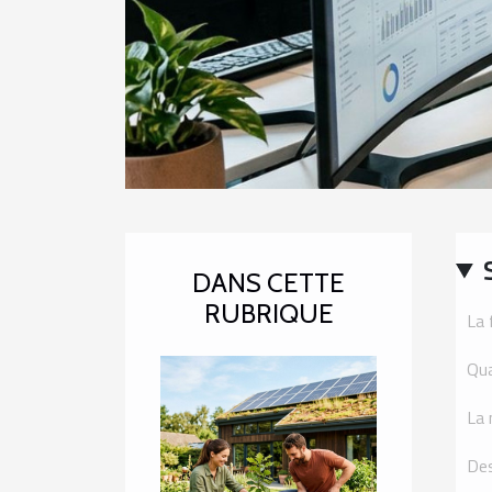
DANS CETTE
RUBRIQUE
La 
Qua
La 
Des