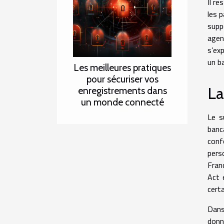
Il re
les 
supp
agen
s’ex
un b
Les meilleures pratiques
pour sécuriser vos
La
enregistrements dans
un monde connecté
Le s
banc
conf
pers
Franc
Act 
cert
Dans
donn