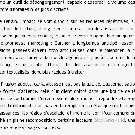
e un outil de désengorgement, capable d’absorber le volume des
dre d’horaires ni de pics d’activité.
e terrain, l’impact se voit d’abord sur les requêtes répétitives, su
ication de facture, changement d’adresse, où des assistants con
nse en quelques secondes, et orienter vers un agent humain quand l
ne promesse marketing : Gartner a longtemps anticipé l’essor 
isions passées étaient trop ambitieuses dans le calendrier, l
mment avec l’arrivée de modèles génératifs plus à l’aise dans le l
 conçu, est un tri plus efficace, des délais raccourcis et un agent
contextualisés, donc plus rapides à traiter.
l’illusion guette, car la vitesse n’est pas la qualité. L’automatisati
e forme d’attente, celle d’un client coincé dans une boucle de 
er, de contourner. L’enjeu devient alors moins « répondre vite » que
ort traditionnel : non pas en le remplaçant mécaniquement, mais 
aissances, les règles d’escalade, et même le ton. Pour comprendr
hé en pleine recomposition, certains lecteurs
découvrez-le ici
, un
re de vue les usages concrets.