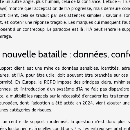
ste un autre angle, plus humain, celui de la confiance. L’étude « Tr
pays) montre que l’acceptation de l’IA progresse, mais demeure cond
ort client, cela se traduit par des attentes simples : savoir si l’
t, et obtenir une réponse traçable. Les marques qui masquent l’aut
posent à un contrecoup. Le paradoxe est là : l’IA peut rendre le sup
arrage.
 nouvelle bataille : données, conf
upport client est une mine de données sensibles, identités, adre
aires, et l’IA, pour être utile, doit souvent être branchée sur ce
ormité. En Europe, le RGPD impose des principes clairs, minimisat
onnes, et l’introduction d’un système d’IA ne fait pas disparaître 
e, a multiplié les rappels sur la nécessité d’encadrer les traitemen
européen, dont l’adoption a été actée en 2024, vient ajouter un
aines catégories de risques.
 un centre de support modernisé, la question n’est donc plus se
ées lui donner, et à quelles conditions ? ». Les entreprises arbitre