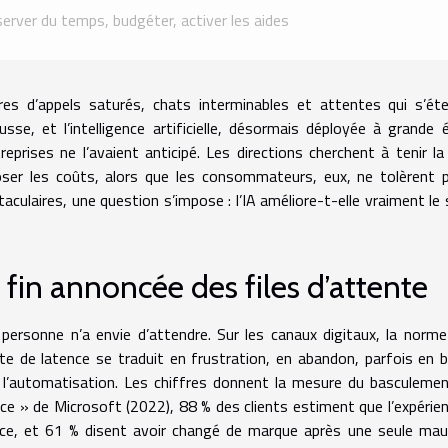
erver du temps, budgéter, activer les aides
res d’appels saturés, chats interminables et attentes qui s’éter
usse, et l’intelligence artificielle, désormais déployée à grande
treprises ne l’avaient anticipé. Les directions cherchent à tenir 
oser les coûts, alors que les consommateurs, eux, ne tolèrent p
taculaires, une question s’impose : l’IA améliore-t-elle vraiment le
 fin annoncée des files d’attente
 personne n’a envie d’attendre. Sur les canaux digitaux, la norme
te de latence se traduit en frustration, en abandon, parfois en ba
 l’automatisation. Les chiffres donnent la mesure du basculemen
ice » de Microsoft (2022), 88 % des clients estiment que l’expérie
ice, et 61 % disent avoir changé de marque après une seule mauv