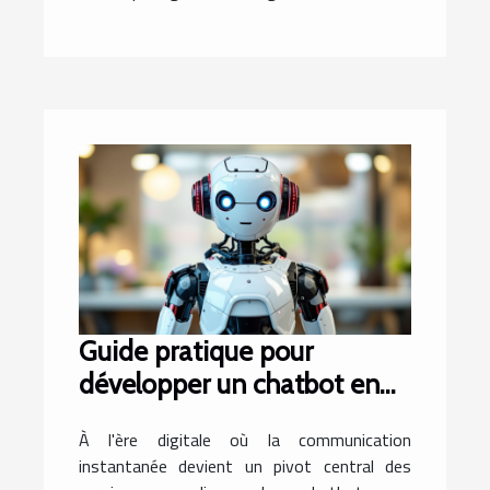
Guide pratique pour
développer un chatbot en
français sans expertise en
À l'ère digitale où la communication
programmation
instantanée devient un pivot central des