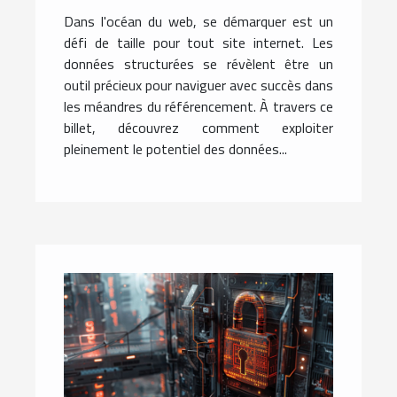
améliorer le référencement
Dans l'océan du web, se démarquer est un
de votre site web
défi de taille pour tout site internet. Les
données structurées se révèlent être un
outil précieux pour naviguer avec succès dans
les méandres du référencement. À travers ce
billet, découvrez comment exploiter
pleinement le potentiel des données...