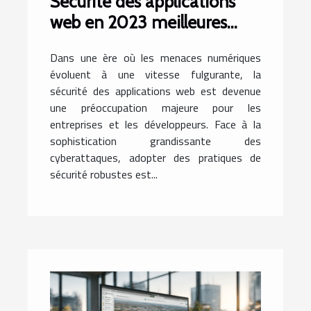
Sécurité des applications
web en 2023 meilleures
pratiques pour protéger
Dans une ère où les menaces numériques
votre site contre les
évoluent à une vitesse fulgurante, la
cyberattaques
sécurité des applications web est devenue
une préoccupation majeure pour les
entreprises et les développeurs. Face à la
sophistication grandissante des
cyberattaques, adopter des pratiques de
sécurité robustes est...